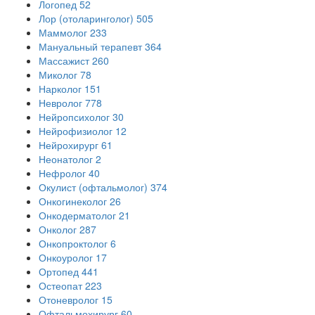
Логопед
52
Лор (отоларинголог)
505
Маммолог
233
Мануальный терапевт
364
Массажист
260
Миколог
78
Нарколог
151
Невролог
778
Нейропсихолог
30
Нейрофизиолог
12
Нейрохирург
61
Неонатолог
2
Нефролог
40
Окулист (офтальмолог)
374
Онкогинеколог
26
Онкодерматолог
21
Онколог
287
Онкопроктолог
6
Онкоуролог
17
Ортопед
441
Остеопат
223
Отоневролог
15
Офтальмохирург
60