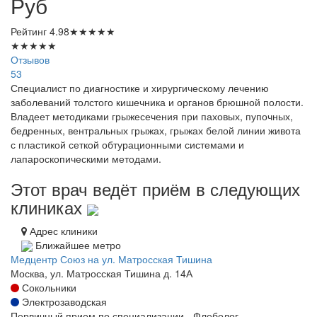
Руб
Рейтинг
4.98
★
★
★
★
★
★
★
★
★
★
Отзывов
53
Специалист по диагностике и хирургическому лечению
заболеваний толстого кишечника и органов брюшной полости.
Владеет методиками грыжесечения при паховых, пупочных,
бедренных, вентральных грыжах, грыжах белой линии живота
с пластикой сеткой обтурационными системами и
лапароскопическими методами.
Этот врач ведёт приём в следующих
клиниках
Адрес клиники
Ближайшее метро
Медцентр Союз на ул. Матросская Тишина
Москва, ул. Матросская Тишина д. 14А
Сокольники
Электрозаводская
Первичный прием по специализации - Флеболог