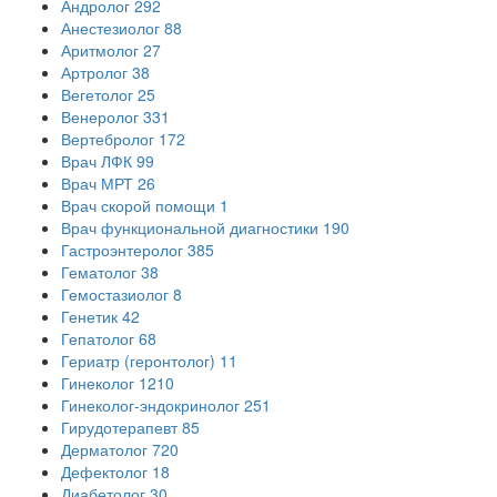
Андролог
292
Анестезиолог
88
Аритмолог
27
Артролог
38
Вегетолог
25
Венеролог
331
Вертебролог
172
Врач ЛФК
99
Врач МРТ
26
Врач скорой помощи
1
Врач функциональной диагностики
190
Гастроэнтеролог
385
Гематолог
38
Гемостазиолог
8
Генетик
42
Гепатолог
68
Гериатр (геронтолог)
11
Гинеколог
1210
Гинеколог-эндокринолог
251
Гирудотерапевт
85
Дерматолог
720
Дефектолог
18
Диабетолог
30