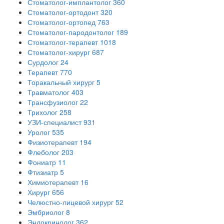
Стоматолог-имплантолог
360
Стоматолог-ортодонт
320
Стоматолог-ортопед
763
Стоматолог-пародонтолог
189
Стоматолог-терапевт
1018
Стоматолог-хирург
687
Сурдолог
24
Терапевт
770
Торакальный хирург
5
Травматолог
403
Трансфузиолог
22
Трихолог
258
УЗИ-специалист
931
Уролог
535
Физиотерапевт
194
Флеболог
203
Фониатр
11
Фтизиатр
5
Химиотерапевт
16
Хирург
656
Челюстно-лицевой хирург
52
Эмбриолог
8
Эндокринолог
362