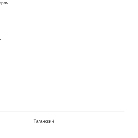
врач
г
Таганский