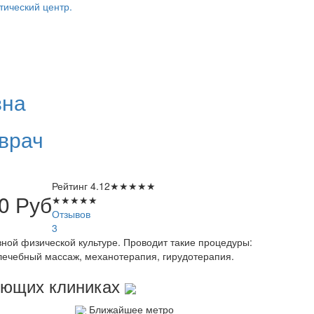
тический центр.
вна
врач
Рейтинг
4.12
★
★
★
★
★
00
Руб
★
★
★
★
★
Отзывов
3
ной физической культуре. Проводит такие процедуры:
лечебный массаж, механотерапия, гирудотерапия.
дующих клиниках
Ближайшее метро