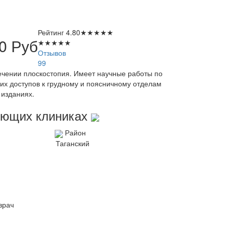
Рейтинг
4.80
★
★
★
★
★
00
Руб
★
★
★
★
★
Отзывов
99
ечении плоскостопия. Имеет научные работы по
их доступов к грудному и поясничному отделам
 изданиях.
дующих клиниках
Район
Таганский
врач