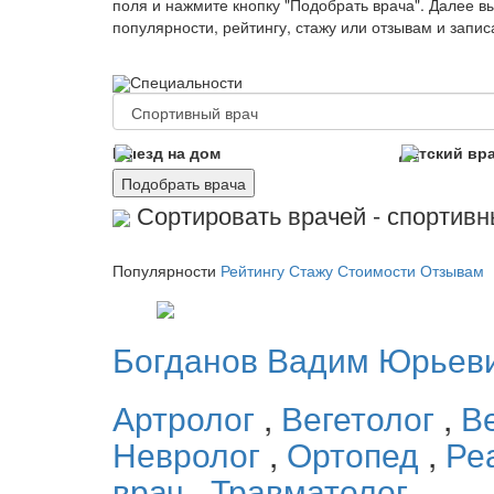
поля и нажмите кнопку "Подобрать врача". Далее в
популярности, рейтингу, стажу или отзывам и запи
Специальности
Выезд на дом
Детский вр
Подобрать врача
Сортировать врачей - спортивн
Популярности
Рейтингу
Стажу
Стоимости
Отзывам
Богданов
Вадим Юрьев
Артролог
,
Вегетолог
,
В
Невролог
,
Ортопед
,
Ре
врач
,
Травматолог