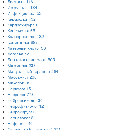
Диетолог
116
Иммунолог
134
Инфекционист
53
Кардиолог
452
Кардиохирург
13
Кинезиолог
65
Колопроктолог
132
Косметолог
697
Лазерный хирург
36
Логопед
52
Лор (отоларинголог)
505
Маммолог
233
Мануальный терапевт
364
Массажист
260
Миколог
78
Нарколог
151
Невролог
778
Нейропсихолог
30
Нейрофизиолог
12
Нейрохирург
61
Неонатолог
2
Нефролог
40
Окулист (офтальмолог)
374