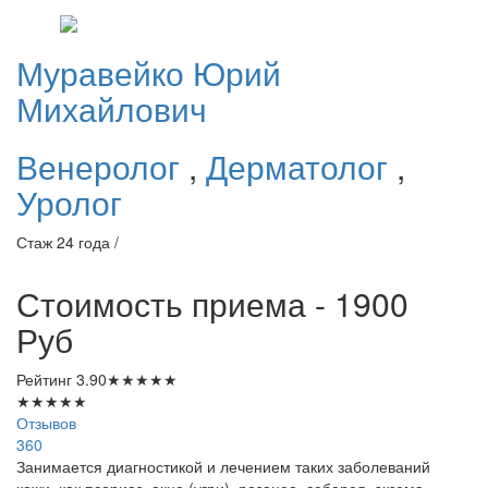
Муравейко
Юрий
Михайлович
Венеролог
,
Дерматолог
,
Уролог
Стаж 24 года /
Стоимость приема - 1900
Руб
Рейтинг
3.90
★
★
★
★
★
★
★
★
★
★
Отзывов
360
Занимается диагностикой и лечением таких заболеваний
кожи, как псориаз, акне (угри), розацеа, себорея, экзема,