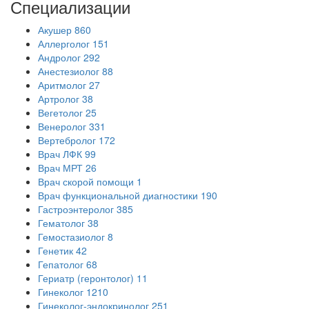
Специализации
Акушер
860
Аллерголог
151
Андролог
292
Анестезиолог
88
Аритмолог
27
Артролог
38
Вегетолог
25
Венеролог
331
Вертебролог
172
Врач ЛФК
99
Врач МРТ
26
Врач скорой помощи
1
Врач функциональной диагностики
190
Гастроэнтеролог
385
Гематолог
38
Гемостазиолог
8
Генетик
42
Гепатолог
68
Гериатр (геронтолог)
11
Гинеколог
1210
Гинеколог-эндокринолог
251