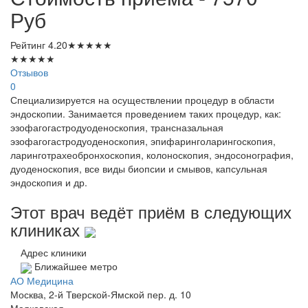
Руб
Рейтинг
4.20
★
★
★
★
★
★
★
★
★
★
Отзывов
0
Специализируется на осуществлении процедур в области
эндоскопии. Занимается проведением таких процедур, как:
эзофагогастродуоденоскопия, трансназальная
эзофагогастродуоденоскопия, эпифаринголарингоскопия,
ларинготрахеобронхоскопия, колоноскопия, эндосонография,
дуоденоскопия, все виды биопсии и смывов, капсульная
эндоскопия и др.
Этот врач ведёт приём в следующих
клиниках
Адрес клиники
Ближайшее метро
АО Медицина
Москва, 2-й Тверской-Ямской пер. д. 10
Маяковская