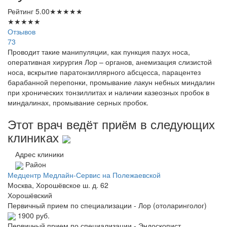
Рейтинг
5.00
★
★
★
★
★
★
★
★
★
★
Отзывов
73
Проводит такие манипуляции, как пункция пазух носа,
оперативная хирургия Лор – органов, анемизация слизистой
носа, вскрытие паратонзиллярного абсцесса, парацентез
барабанной перепонки, промывание лакун небных миндалин
при хронических тонзиллитах и наличии казеозных пробок в
миндалинах, промывание серных пробок.
Этот врач ведёт приём в следующих
клиниках
Адрес клиники
Район
Медцентр Медлайн-Сервис на Полежаевской
Москва, Хорошёвское ш. д. 62
Хорошёвский
Первичный прием по специализации - Лор (отоларинголог)
1900 руб.
Первичный прием по специализации - Эндоскопист