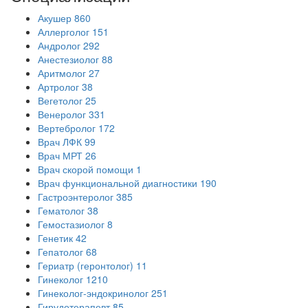
Акушер
860
Аллерголог
151
Андролог
292
Анестезиолог
88
Аритмолог
27
Артролог
38
Вегетолог
25
Венеролог
331
Вертебролог
172
Врач ЛФК
99
Врач МРТ
26
Врач скорой помощи
1
Врач функциональной диагностики
190
Гастроэнтеролог
385
Гематолог
38
Гемостазиолог
8
Генетик
42
Гепатолог
68
Гериатр (геронтолог)
11
Гинеколог
1210
Гинеколог-эндокринолог
251
Гирудотерапевт
85