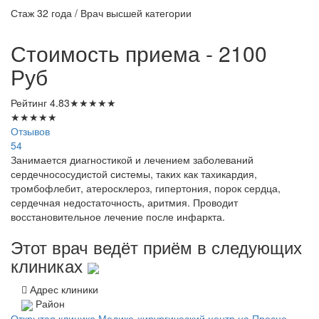
Стаж 32 года / Врач высшей категории
Стоимость приема - 2100
Руб
Рейтинг
4.83
★
★
★
★
★
★
★
★
★
★
Отзывов
54
Занимается диагностикой и лечением заболеваний
сердечнососудистой системы, таких как тахикардия,
тромбофлебит, атеросклероз, гипертония, порок сердца,
сердечная недостаточность, аритмия. Проводит
восстановительное лечение после инфаркта.
Этот врач ведёт приём в следующих
клиниках
Адрес клиники
Район
Открытая клиника Медико-хирургический центр на Пресне