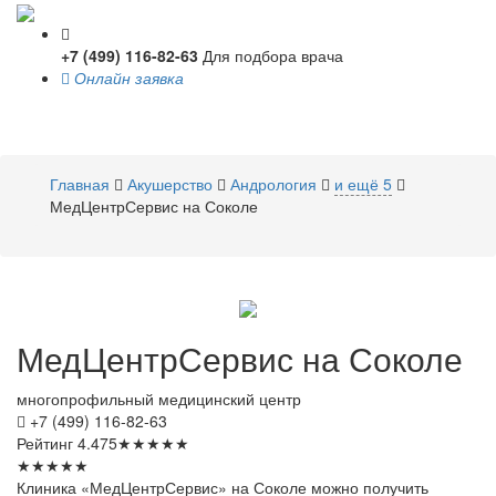
+7 (499) 116-82-63
Для подбора врача
Онлайн заявка
Toggle
navigati
Главная
Акушерство
Андрология
и ещё 5
МедЦентрСервис на Соколе
МедЦентрСервис
на Соколе
многопрофильный медицинский центр
+7 (499) 116-82-63
Рейтинг
4.475
★
★
★
★
★
★
★
★
★
★
Клиника «МедЦентрСервис» на Соколе можно получить