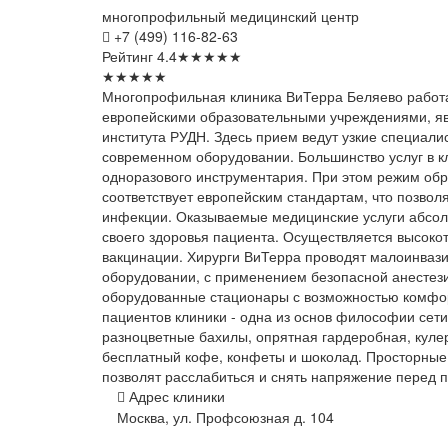
многопрофильный медицинский центр
+7 (499) 116-82-63
Рейтинг
4.4
★
★
★
★
★
★
★
★
★
★
Многопрофильная клиника ВиТерра Беляево работа
европейскими образовательными учреждениями, яв
института РУДН. Здесь прием ведут узкие специал
современном оборудовании. Большинство услуг в к
одноразового инструментария. При этом режим об
соответствует европейским стандартам, что позво
инфекции. Оказываемые медицинские услуги абсол
своего здоровья пациента. Осуществляется высоко
вакцинации. Хирурги ВиТерра проводят малоинваз
оборудовании, с применением безопасной анестези
оборудованные стационары с возможностью комфор
пациентов клиники - одна из основ философии се
разноцветные бахилы, опрятная гардеробная, куле
бесплатный кофе, конфеты и шоколад. Просторные
позволят расслабиться и снять напряжение перед 
Адрес клиники
Москва, ул. Профсоюзная д. 104