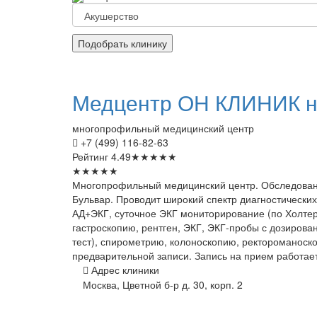
Подобрать клинику
Медцентр
ОН КЛИНИК н
многопрофильный медицинский центр
+7 (499) 116-82-63
Рейтинг
4.49
★
★
★
★
★
★
★
★
★
★
Многопрофильный медицинский центр. Обследовани
Бульвар. Проводит широкий спектр диагностически
АД+ЭКГ, суточное ЭКГ мониторирование (по Холтеру
гастроскопию, рентген, ЭКГ, ЭКГ-пробы с дозирова
тест), спирометрию, колоноскопию, ректороманоск
предварительной записи. Запись на прием работает
Адрес клиники
Москва, Цветной б-р д. 30, корп. 2