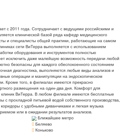
ет с 2011 года. Сотрудничает с ведущими российскими и
ляется клинической базой ряда кафедр медицинского
исты и специалисты общей практики, работающие на самом
линиках сети ВиТерра выполняется с использованием
работки оборудования и инструментов полностью
ляет исключить даже малейшую возможность передачи любой
ютно безопасны для каждого обеспокоенного состоянием
точная диагностика, выполняются любые виды анализов и
ивные операции и манипуляции на эндоскопическом
и. Кроме того, в филиалах имеются прекрасно
тного размещения на один-два дня. Комфорт для
ти клиник ВиТерра. В любом филиале имеются бесплатные
ры с прохладной питьевой водой собственного производства,
 коридоры с удобными диванчиками и легкая музыка
приемом или в ожидании результатов анализов.
Ближайшее метро
Беляево
Коньково