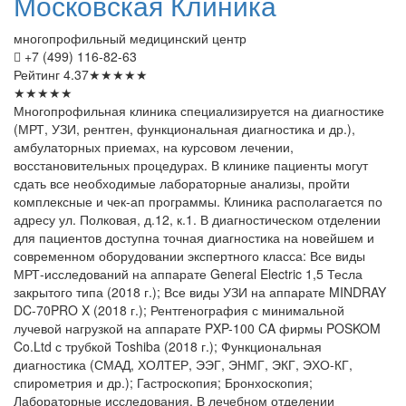
Московская
Клиника
многопрофильный медицинский центр
+7 (499) 116-82-63
Рейтинг
4.37
★
★
★
★
★
★
★
★
★
★
Многопрофильная клиника специализируется на диагностике
(МРТ, УЗИ, рентген, функциональная диагностика и др.),
амбулаторных приемах, на курсовом лечении,
восстановительных процедурах. В клинике пациенты могут
сдать все необходимые лабораторные анализы, пройти
комплексные и чек-ап программы. Клиника располагается по
адресу ул. Полковая, д.12, к.1. В диагностическом отделении
для пациентов доступна точная диагностика на новейшем и
современном оборудовании экспертного класса: Все виды
МРТ-исследований на аппарате General Electric 1,5 Тесла
закрытого типа (2018 г.); Все виды УЗИ на аппарате MINDRAY
DC-70PRO X (2018 г.); Рентгенография с минимальной
лучевой нагрузкой на аппарате PXP-100 CA фирмы POSKOM
Co.Ltd с трубкой Toshiba (2018 г.); Функциональная
диагностика (СМАД, ХОЛТЕР, ЭЭГ, ЭНМГ, ЭКГ, ЭХО-КГ,
спирометрия и др.); Гастроскопия; Бронхоскопия;
Лабораторные исследования. В лечебном отделении