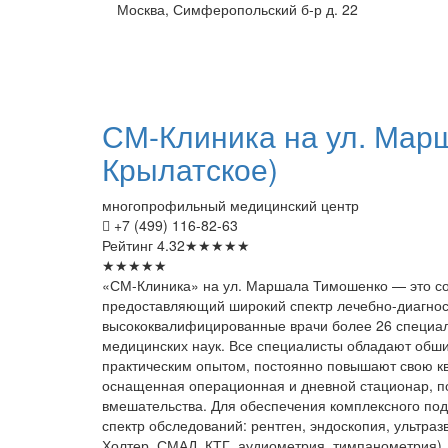
Москва, Симферопольский б-р д. 22
СМ-Клиника
на ул. Мар
Крылатское)
многопрофильный медицинский центр
+7 (499) 116-82-63
Рейтинг
4.32
★
★
★
★
★
★
★
★
★
★
«СМ-Клиника» на ул. Маршала Тимошенко — это с
предоставляющий широкий спектр лечебно-диагност
высококвалифицированные врачи более 26 специаль
медицинских наук. Все специалисты обладают об
практическим опытом, постоянно повышают свою к
оснащенная операционная и дневной стационар, п
вмешательства. Для обеспечения комплексного под
спектр обследований: рентген, эндоскопия, ультра
Холтер, СМАД, КТГ, аудиометрия, тимпанометрия),