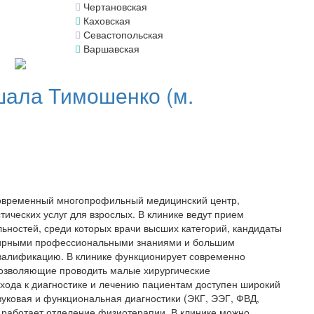
Чертановская
Каховская
Севастопольская
Варшавская
шала Тимошенко (м.
овременный многопрофильный медицинский центр,
ических услуг для взрослых. В клинике ведут прием
ностей, среди которых врачи высших категорий, кандидаты
ширными профессиональными знаниями и большим
валификацию. В клинике функционирует современно
озволяющие проводить малые хирургические
хода к диагностике и лечению пациентам доступен широкий
звуковая и функциональная диагностики (ЭКГ, ЭЭГ, ФВД,
 работает отделение физиотерапии. В клинике можно