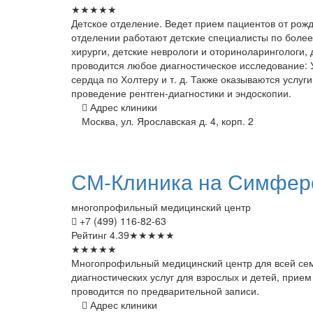
★
★
★
★
★
Детское отделение. Ведет прием пациентов от рожде
отделении работают детские специалисты по более
хирурги, детские неврологи и оториноларингологи,
проводится любое диагностическое исследование: У
сердца по Холтеру и т. д. Также оказываются услу
проведение рентген-диагностики и эндоскопии.
Адрес клиники
Москва, ул. Ярославская д. 4, корп. 2
СМ-Клиника
на Симфер
многопрофильный медицинский центр
+7 (499) 116-82-63
Рейтинг
4.39
★
★
★
★
★
★
★
★
★
★
Многопрофильный медицинский центр для всей сем
диагностических услуг для взрослых и детей, прие
проводится по предварительной записи.
Адрес клиники