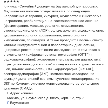
★
★
★
★
★
Клиника «Семейный доктор» на Бауманской для взрослых.
Медицинская помощь осуществляется по следующим
направлениям: терапия, хирургия, акушерство и гинекология,
неврология, реабилитационно-восстановительное лечение
(физиотерапия, массаж), урология, стоматология,
оториноларингология (ЛОР), офтальмология, эндокринология,
дерматовенерология, косметология, аллергология-
иммунология, психиатрия. А также проводится полный спектр
клинико-инструментальной и лабораторной диагностики,
цифровые рентгенологические исследования, в том числе в
стоматологии (цифровая ортопантомография (ОПТГ) и
радиовизиография); экспертная ультразвуковая диагностика;
функциональная диагностика: исследования сосудов головы и
шеи, нижних конечностей, ЭХО-кардиография (ЭХО-КГ),
электрокардиография (ЭКГ), комплексное исследование
функций дыхательной системы, суточное мониторирование
ЭКГ по Холтеру, суточное мониторирование артериального
давления (СМАД).
Адрес клиники
Москва, ул. Бауманская д. 58/25, корп. 12, стр.2
Бауманская