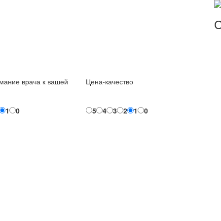
С
мание врача к вашей
Цена-качество
1
0
5
4
3
2
1
0