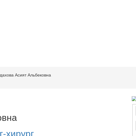
дахова Асият Альбековна
овна
г-хирург