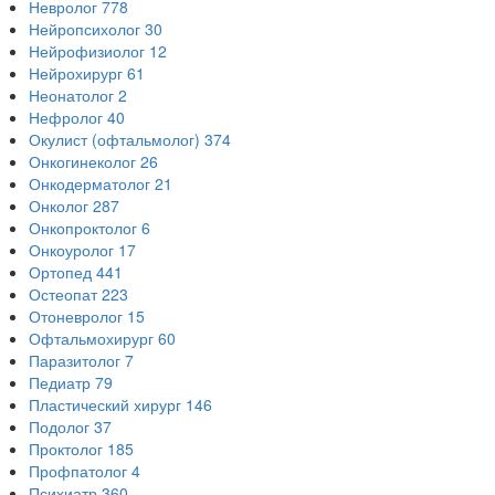
Невролог
778
Нейропсихолог
30
Нейрофизиолог
12
Нейрохирург
61
Неонатолог
2
Нефролог
40
Окулист (офтальмолог)
374
Онкогинеколог
26
Онкодерматолог
21
Онколог
287
Онкопроктолог
6
Онкоуролог
17
Ортопед
441
Остеопат
223
Отоневролог
15
Офтальмохирург
60
Паразитолог
7
Педиатр
79
Пластический хирург
146
Подолог
37
Проктолог
185
Профпатолог
4
Психиатр
360