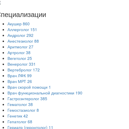
пециализации
Акушер
860
Аллерголог
151
Андролог
292
Анестезиолог
88
Аритмолог
27
Артролог
38
Вегетолог
25
Венеролог
331
Вертебролог
172
Врач ЛФК
99
Врач МРТ
26
Врач скорой помощи
1
Врач функциональной диагностики
190
Гастроэнтеролог
385
Гематолог
38
Гемостазиолог
8
Генетик
42
Гепатолог
68
Гериатр (геронтолог)
11