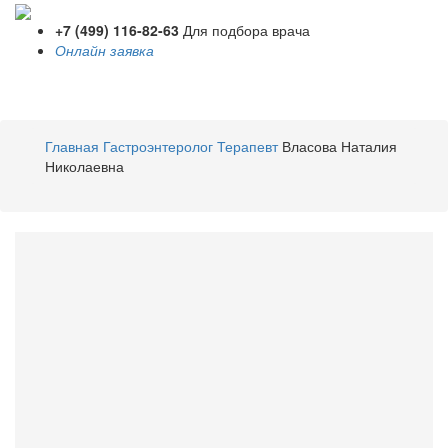
+7 (499) 116-82-63
Для подбора врача
Онлайн заявка
Toggle
navigati
Главная
Гастроэнтеролог
Терапевт
Власова Наталия
Николаевна
Власова
Наталия
Николаевна
Гастроэнтеролог
,
Терапевт
Стаж 33 года / Врач первой категории