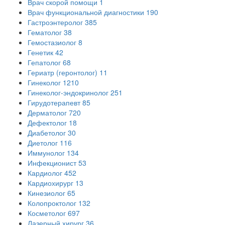
Врач скорой помощи
1
Врач функциональной диагностики
190
Гастроэнтеролог
385
Гематолог
38
Гемостазиолог
8
Генетик
42
Гепатолог
68
Гериатр (геронтолог)
11
Гинеколог
1210
Гинеколог-эндокринолог
251
Гирудотерапевт
85
Дерматолог
720
Дефектолог
18
Диабетолог
30
Диетолог
116
Иммунолог
134
Инфекционист
53
Кардиолог
452
Кардиохирург
13
Кинезиолог
65
Колопроктолог
132
Косметолог
697
Лазерный хирург
36