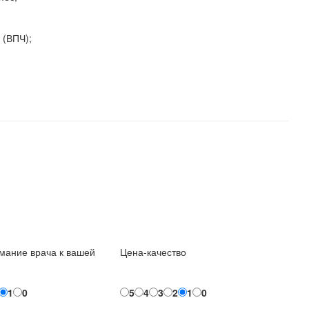
 (ВПЧ);
мание врача к вашей
Цена-качество
1
0
5
4
3
2
1
0