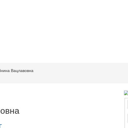
Янина Вацлавовна
вовна
г