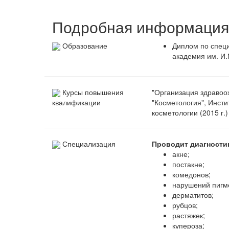
Подробная информация 
Образование
Диплом по специ
академия им. И.
Курсы повышения
"Организация здравоох
"Косметология", Инст
квалификации
косметологии (2015 г.)
Специализация
Проводит диагности
акне;
постакне;
комедонов;
нарушений пигм
дерматитов;
рубцов;
растяжек;
купероза;