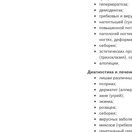
гиперкератоза;
демодекоза;
грибковых и вир
натоптышей (сух
повышенной потл
патологий ногте
ногтях, деформа
себореи;
эстетических пр
(трихоклазия), с
алопеции.
Диагностика и лече
лишаи различных
псориаз;
дерматит (аллер
акне (угрей);
экзема;
розацеа;
себорея;
вирусных заболе
микозов (грибко
генитальный гер