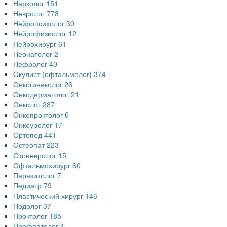
Нарколог
151
Невролог
778
Нейропсихолог
30
Нейрофизиолог
12
Нейрохирург
61
Неонатолог
2
Нефролог
40
Окулист (офтальмолог)
374
Онкогинеколог
26
Онкодерматолог
21
Онколог
287
Онкопроктолог
6
Онкоуролог
17
Ортопед
441
Остеопат
223
Отоневролог
15
Офтальмохирург
60
Паразитолог
7
Педиатр
79
Пластический хирург
146
Подолог
37
Проктолог
185
Профпатолог
4