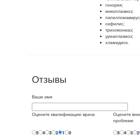
гонорея;
микоплазмоз;
папилломавирус
сифилис;
трихомониаз;
уреаплазмоз;
хламидиоз.
Отзывы
Ваше имя
Оцените квалификацию врача
Оцените вни
проблеме
5
4
3
2
1
0
5
4
3
2