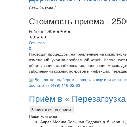
Стаж 24 года /
Стоимость приема - 250
Рейтинг
4.40
★
★
★
★
★
★
★
★
★
★
Отзывов
0
Проводит процедуры, направленные на комплексный
изменений, уход за проблемной кожей. Использует 
обертывания, скрабирование, нанесение масок. Ди
заболеваний кожных покровов и инфекции, переда
Бесплатно подберем врача, клинику или диагнос
Звоните
+7 (499) 116-82-63
Приём в «
Перезагрузка
Записаться на прием
Наши контакты
Адрес
Москва Большая Садовая д. 5, корп. 1, 