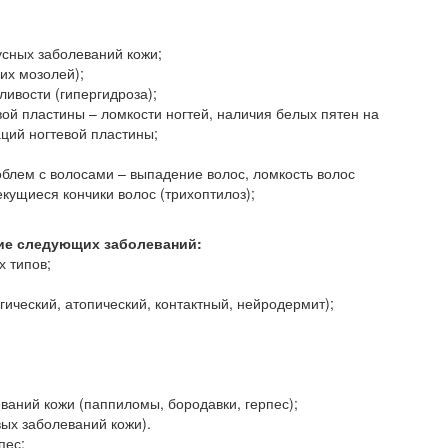
усных заболеваний кожи;
их мозолей);
ивости (гипергидроза);
вой пластины – ломкости ногтей, наличия белых пятен на
ций ногтевой пластины;
облем с волосами – выпадение волос, ломкость волос
екущиеся кончики волос (трихоптилоз);
ние следующих заболеваний:
 типов;
гический, атопический, контактный, нейродермит);
ваний кожи (паппиломы, бородавки, герпес);
вых заболеваний кожи).
пес;