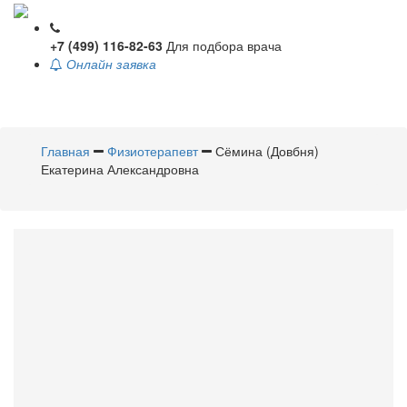
+7 (499) 116-82-63
Для подбора врача
Онлайн заявка
Toggle
navigati
Главная
Физиотерапевт
Сёмина (Довбня)
Екатерина Александровна
Сёмина
(Довбня) Екатерина
Александровна
Физиотерапевт
Стаж 14 лет / Врач высшей категории