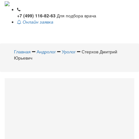
+7 (499) 116-82-63
Для подбора врача
Онлайн заявка
Toggle
navigati
Главная
Андролог
Уролог
Стерхов Дмитрий
Юрьевич
Стерхов
Дмитрий Юрьевич
Андролог
,
Уролог
Стаж 19 лет /