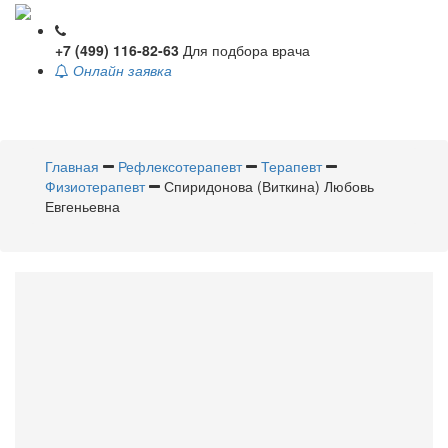
+7 (499) 116-82-63
Для подбора врача
Онлайн заявка
Toggle
navigati
Главная
Рефлексотерапевт
Терапевт
Физиотерапевт
Спиридонова (Виткина) Любовь
Евгеньевна
Спиридонова
(Виткина)
Любовь Евгеньевна
Рефлексотерапевт
,