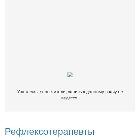
Бесплатно подберем врача, клинику или диагностический
центр.
Звоните
+7 (499) 116-82-63
Уважаемые посетители, запись к данному врачу не
ведётся.
Уважаемые посетители, запись к данному врачу не
ведётся.
Рефлексотерапевты