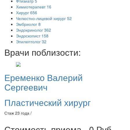
Фтизиатр
5
Химиотерапевт
16
Хирург
656
Челюстно-лицевой хирург
52
Эмбриолог
8
Эндокринолог
362
Эндоскопист
158
Эпилептолог
32
Врачи поблизости:
Еременко
Валерий
Сергеевич
Пластический хирург
Стаж 23 года /
Стоимость приема - 0
Руб