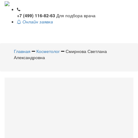
+7 (499) 116-82-63
Для подбора врача
Онлайн заявка
Toggle
navigati
Главная
Косметолог
Смирнова Светлана
Александровна
Смирнова
Светлана
Александровна
Косметолог
Стаж 15 лет /