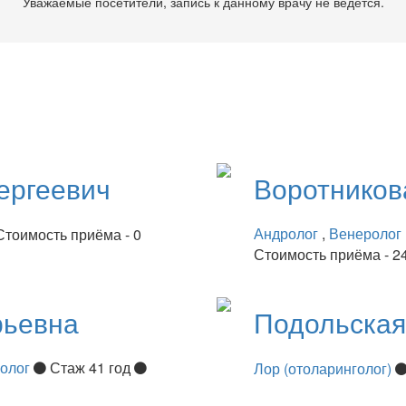
Уважаемые посетители, запись к данному врачу не ведётся.
ергеевич
Воротнико
Андролог
,
Венеролог
Стоимость приёма - 0
Стоимость приёма - 2
рьевна
Подольска
нолог
Стаж 41 год
Лор (отоларинголог)