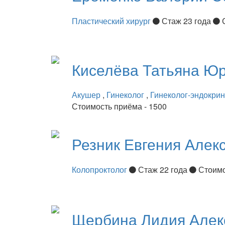
Пластический хирург
Стаж 23 года
Киселёва
Татьяна Ю
Акушер
,
Гинеколог
,
Гинеколог-эндокри
Стоимость приёма - 1500
Резник
Евгения Алек
Колопроктолог
Стаж 22 года
Стоимо
Щербина
Лидия Алек