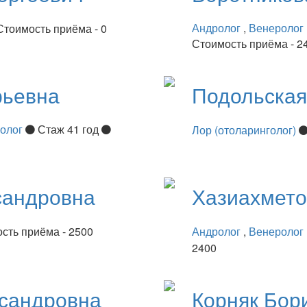
Андролог
,
Венеролог
Стоимость приёма - 0
Стоимость приёма - 2
рьевна
Подольска
нолог
Стаж 41 год
Лор (отоларинголог)
сандровна
Хазиахмет
сть приёма - 2500
Андролог
,
Венеролог
2400
сандровна
Корняк
Бор