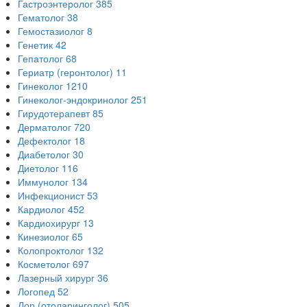
Гастроэнтеролог
385
Гематолог
38
Гемостазиолог
8
Генетик
42
Гепатолог
68
Гериатр (геронтолог)
11
Гинеколог
1210
Гинеколог-эндокринолог
251
Гирудотерапевт
85
Дерматолог
720
Дефектолог
18
Диабетолог
30
Диетолог
116
Иммунолог
134
Инфекционист
53
Кардиолог
452
Кардиохирург
13
Кинезиолог
65
Колопроктолог
132
Косметолог
697
Лазерный хирург
36
Логопед
52
Лор (отоларинголог)
505