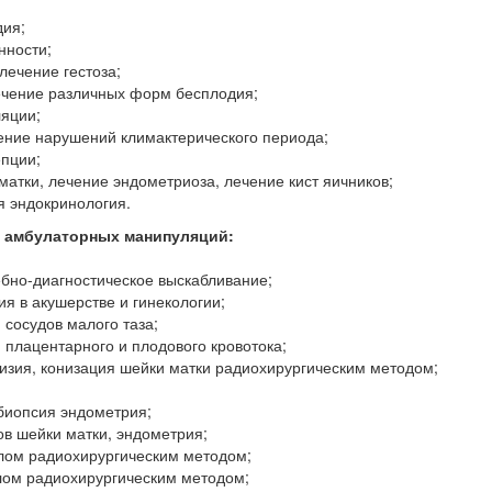
дия;
нности;
лечение гестоза;
ечение различных форм бесплодия;
яции;
ение нарушений климактерического периода;
пции;
атки, лечение эндометриоза, лечение кист яичников;
я эндокринология.
 амбулаторных манипуляций:
бно-диагностическое выскабливание;
я в акушерстве и гинекологии;
сосудов малого таза;
плацентарного и плодового кровотока;
цизия, конизация шейки матки радиохирургическим методом;
биопсия эндометрия;
в шейки матки, эндометрия;
лом радиохирургическим методом;
лом радиохирургическим методом;