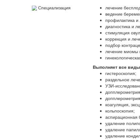
Специализация
лечение беспло
ведение береме
профилактика и 
диагностика и л
стимуляция овул
коррекция и леч
подбор контраце
лечение миомы м
гинекологическа
Выполняет все виды
гистероскопия;
раздельное лече
УЗИ-исследовани
допплерометрия 
допплерометрия 
коагуляция, экс
кольпоскопия;
аспирационная 
удаление полипо
удаление папил
удаление конди