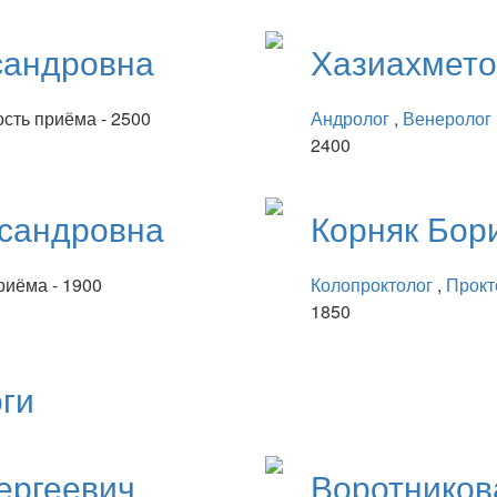
сандровна
Хазиахмет
сть приёма - 2500
Андролог
,
Венеролог
2400
сандровна
Корняк
Бор
риёма - 1900
Колопроктолог
,
Прокт
1850
ги
ергеевич
Воротнико