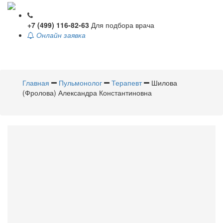
+7 (499) 116-82-63
Для подбора врача
Онлайн заявка
Toggle
navigati
Главная
Пульмонолог
Терапевт
Шилова
(Фролова) Александра Константиновна
Шилова
(Фролова)
Александра Константиновна
Пульмонолог
,
Терапевт
Стаж 10 лет / Врач первой категории