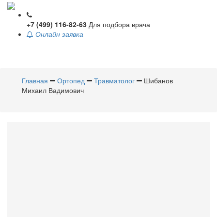
+7 (499) 116-82-63
Для подбора врача
Онлайн заявка
Toggle
navigati
Главная
Ортопед
Травматолог
Шибанов
Михаил Вадимович
Шибанов
Михаил Вадимович
Ортопед
,
Травматолог
Стаж 27 лет / Врач высшей категории