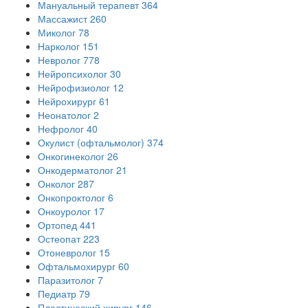
Мануальный терапевт
364
Массажист
260
Миколог
78
Нарколог
151
Невролог
778
Нейропсихолог
30
Нейрофизиолог
12
Нейрохирург
61
Неонатолог
2
Нефролог
40
Окулист (офтальмолог)
374
Онкогинеколог
26
Онкодерматолог
21
Онколог
287
Онкопроктолог
6
Онкоуролог
17
Ортопед
441
Остеопат
223
Отоневролог
15
Офтальмохирург
60
Паразитолог
7
Педиатр
79
Пластический хирург
146