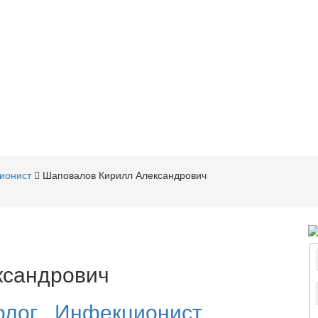
ионист
Шаповалов Кирилл Александрович
ксандрович
олог
,
Инфекционист