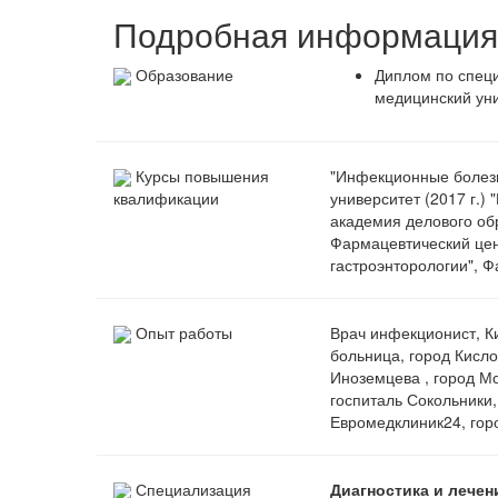
Подробная информация 
Образование
Диплом по специ
медицинский уни
Курсы повышения
"Инфекционные болезн
университет (2017 г.)
квалификации
академия делового обр
Фармацевтический цен
гастроэнторологии", Ф
Опыт работы
Врач инфекционист, К
больница, город Кисло
Иноземцева , город Мо
госпиталь Сокольники,
Евромедклиник24, горо
Специализация
Диагностика и лечен