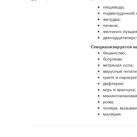
пищевода;
поджелудочной 
желудка;
печени;
желчного пузыря
двенадцатиперст
Специализируется н
бешенство;
ботулизм;
ветряная оспа;
вирусные гепатит
грипп и парагри
дифтерия;
корь и краснуха;
менингококкова
рожа;
холера, вызывае
малярия.