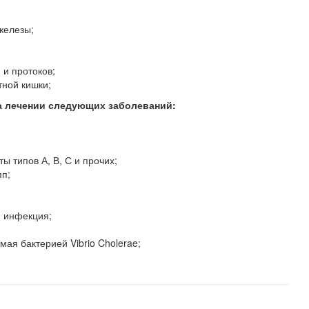
железы;
 и протоков;
ной кишки;
а лечении следующих заболеваний:
ы типов А, В, С и прочих;
пп;
я инфекция;
мая бактерией Vibrio Cholerae;