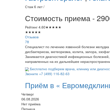
Стаж 6 лет /
Стоимость приема - 290
Рейтинг
4.60
★
★
★
★
★
★
★
★
★
★
Отзывов
78
Специалист по лечению язвенной болезни желудка и
дисбактериоза, метеоризма, колита, запора, эзофа
Занимается диагностикой инфекционных болезней,
направленных на их дальнейшее нераспространени
Бесплатно подберем врача, клинику или диагнос
Звоните
+7 (499) 116-82-63
Приём в «
Евромедклин
Четверг
06.08.2026
Нет приёма
Пятница