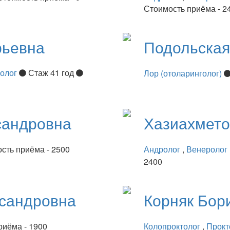
Стоимость приёма - 2
рьевна
Подольска
нолог
Стаж 41 год
Лор (отоларинголог)
сандровна
Хазиахмет
сть приёма - 2500
Андролог
,
Венеролог
2400
сандровна
Корняк
Бор
риёма - 1900
Колопроктолог
,
Прокт