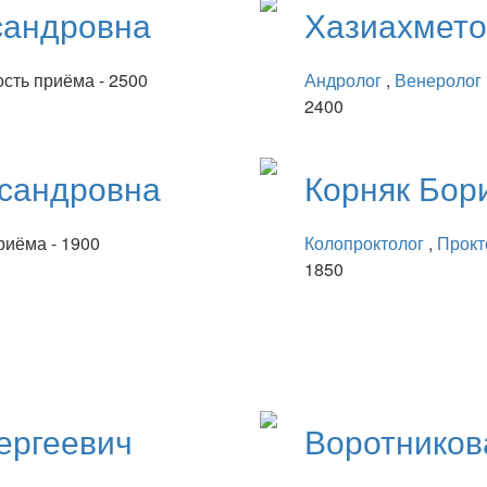
сандровна
Хазиахмет
сть приёма - 2500
Андролог
,
Венеролог
2400
сандровна
Корняк
Бор
риёма - 1900
Колопроктолог
,
Прокт
1850
ергеевич
Воротнико