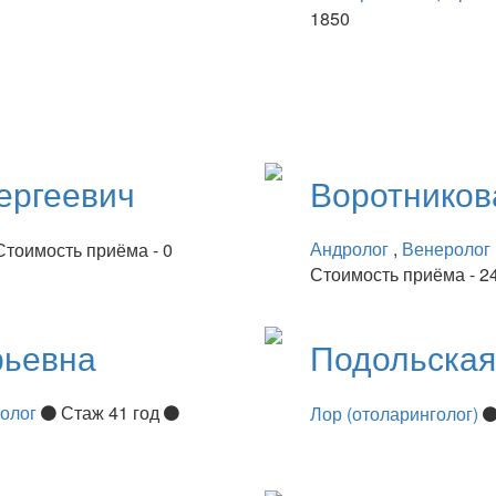
1850
ергеевич
Воротнико
Андролог
,
Венеролог
Стоимость приёма - 0
Стоимость приёма - 2
рьевна
Подольска
нолог
Стаж 41 год
Лор (отоларинголог)