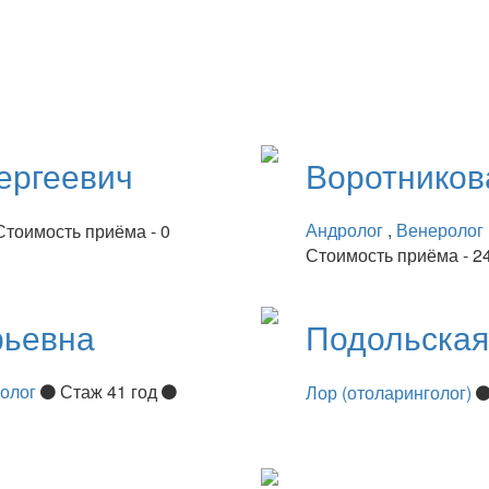
ергеевич
Воротнико
Андролог
,
Венеролог
Стоимость приёма - 0
Стоимость приёма - 2
рьевна
Подольска
нолог
Стаж 41 год
Лор (отоларинголог)