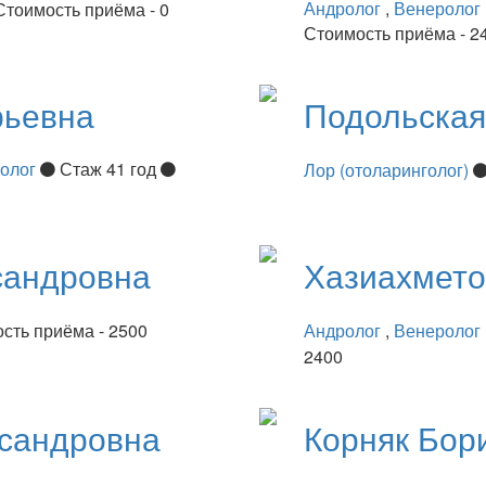
Андролог
,
Венеролог
Стоимость приёма - 0
Стоимость приёма - 2
рьевна
Подольска
нолог
Стаж 41 год
Лор (отоларинголог)
сандровна
Хазиахмет
сть приёма - 2500
Андролог
,
Венеролог
2400
сандровна
Корняк
Бор