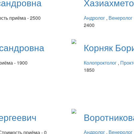
сандровна
Хазиахмет
сть приёма - 2500
Андролог
,
Венеролог
2400
сандровна
Корняк
Бор
риёма - 1900
Колопроктолог
,
Прокт
1850
ергеевич
Воротнико
Андролог
,
Венеролог
Стоимость приёма - 0