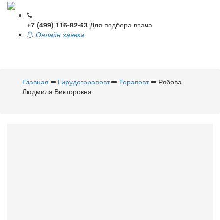
+7 (499) 116-82-63
Для подбора врача
Онлайн заявка
Toggle
navigati
Главная
Гирудотерапевт
Терапевт
Рябова
Людмила Викторовна
Рябова
Людмила Викторовна
Гирудотерапевт
,
Терапевт
Стаж 35 лет / Врач высшей категории