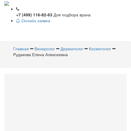
+7 (499) 116-82-63
Для подбора врача
Онлайн заявка
Toggle
navigati
Главная
Венеролог
Дерматолог
Косметолог
Рудакова Елена Алексеевна
Рудакова
Елена Алексеевна
Венеролог
,
Дерматолог
,
Косметолог
Стаж 2 6 лет / Врач высшей категории