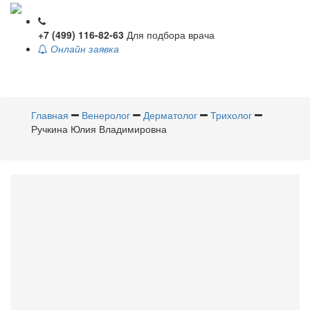
+7 (499) 116-82-63
Для подбора врача
Онлайн заявка
Toggle
navigati
Главная
Венеролог
Дерматолог
Трихолог
Ручкина Юлия Владимировна
Ручкина
Юлия
Владимировна
Венеролог
,
Дерматолог
,
Трихолог