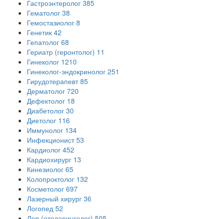
Гастроэнтеролог
385
Гематолог
38
Гемостазиолог
8
Генетик
42
Гепатолог
68
Гериатр (геронтолог)
11
Гинеколог
1210
Гинеколог-эндокринолог
251
Гирудотерапевт
85
Дерматолог
720
Дефектолог
18
Диабетолог
30
Диетолог
116
Иммунолог
134
Инфекционист
53
Кардиолог
452
Кардиохирург
13
Кинезиолог
65
Колопроктолог
132
Косметолог
697
Лазерный хирург
36
Логопед
52
Лор (отоларинголог)
505