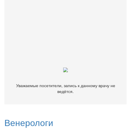
Бесплатно подберем врача, клинику или диагностический
центр.
Звоните
+7 (499) 116-82-63
Уважаемые посетители, запись к данному врачу не
ведётся.
Уважаемые посетители, запись к данному врачу не
ведётся.
Венерологи