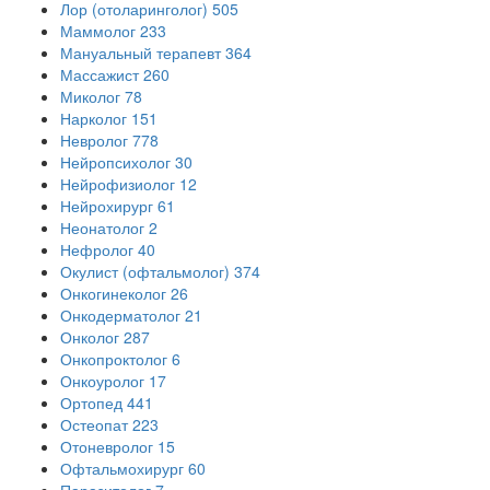
Лор (отоларинголог)
505
Маммолог
233
Мануальный терапевт
364
Массажист
260
Миколог
78
Нарколог
151
Невролог
778
Нейропсихолог
30
Нейрофизиолог
12
Нейрохирург
61
Неонатолог
2
Нефролог
40
Окулист (офтальмолог)
374
Онкогинеколог
26
Онкодерматолог
21
Онколог
287
Онкопроктолог
6
Онкоуролог
17
Ортопед
441
Остеопат
223
Отоневролог
15
Офтальмохирург
60
Паразитолог
7