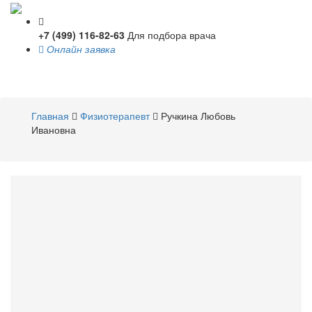
+7 (499) 116-82-63
Для подбора врача
Онлайн заявка
Toggle
navigati
Главная
Физиотерапевт
Ручкина Любовь
Ивановна
Ручкина
Любовь Ивановна
Физиотерапевт
Стаж 33 года / Врач высшей категории