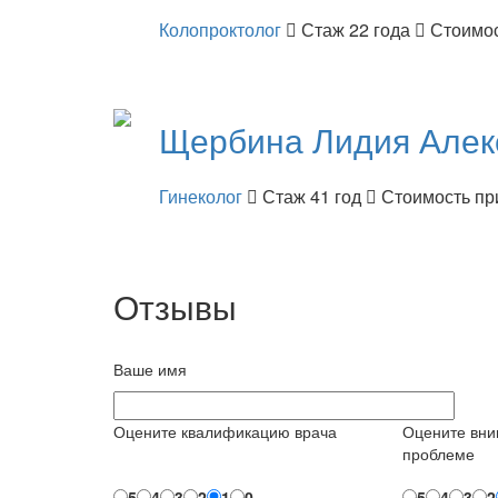
Колопроктолог
Стаж 22 года
Стоимос
Щербина
Лидия Алек
Гинеколог
Стаж 41 год
Стоимость пр
Отзывы
Ваше имя
Оцените квалификацию врача
Оцените вни
проблеме
5
4
3
2
1
0
5
4
3
2