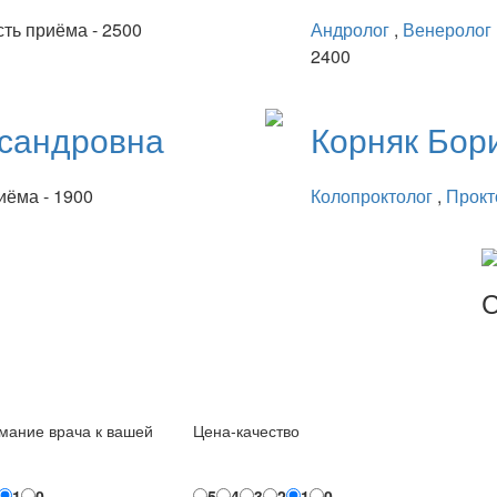
ть приёма - 2500
Андролог
,
Венеролог
2400
сандровна
Корняк
Бор
иёма - 1900
Колопроктолог
,
Прокт
С
мание врача к вашей
Цена-качество
1
0
5
4
3
2
1
0