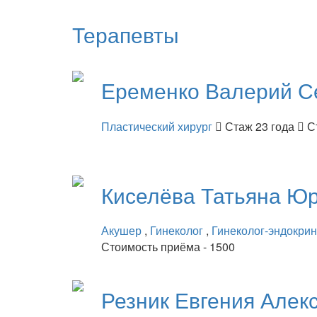
Терапевты
Еременко
Валерий С
Пластический хирург
Стаж 23 года
С
Киселёва
Татьяна Ю
Акушер
,
Гинеколог
,
Гинеколог-эндокри
Стоимость приёма - 1500
Резник
Евгения Алек