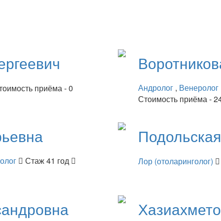
ергеевич
Воротнико
Андролог
,
Венеролог
тоимость приёма - 0
Стоимость приёма - 2
рьевна
Подольска
нолог
Стаж 41 год
Лор (отоларинголог)
сандровна
Хазиахмет