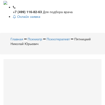
+7 (499) 116-82-63
Для подбора врача
Онлайн заявка
Toggle
navigati
Главная
Психиатр
Психотерапевт
Пятницкий
Николай Юрьевич
Пятницкий
Николай Юрьевич
Психиатр
,
Психотерапевт
Стаж 34 года / Врач высшей категории