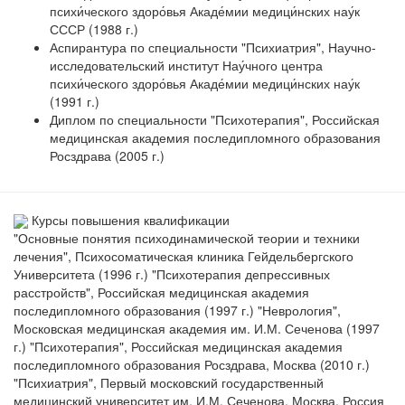
психи́ческого здоро́вья Акаде́мии медици́нских нау́к
СССР (1988 г.)
Аспирантура по специальности "Психиатрия", Научно-
исследовательский институт Нау́чного центра
психи́ческого здоро́вья Акаде́мии медици́нских нау́к
(1991 г.)
Диплом по специальности "Психотерапия", Российская
медицинская академия последипломного образования
Росздрава (2005 г.)
Курсы повышения квалификации
"Основные понятия психодинамической теории и техники
лечения", Психосоматическая клиника Гейдельбергского
Университета (1996 г.) "Психотерапия депрессивных
расстройств", Российская медицинская академия
последипломного образования (1997 г.) "Неврология",
Московская медицинская академия им. И.М. Сеченова (1997
г.) "Психотерапия", Российская медицинская академия
последипломного образования Росздрава, Москва (2010 г.)
"Психиатрия", Первый московский государственный
медицинский университет им. И.М. Сеченова, Москва, Россия