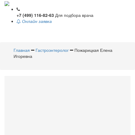
+7 (499) 116-82-63
Для подбора врача
Онлайн заявка
Toggle
navigati
Главная
Гастроэнтеролог
Пожарицкая Елена
Игоревна
Пожарицкая
Елена Игоревна
Гастроэнтеролог
Стаж 12 лет / Врач высшей категории