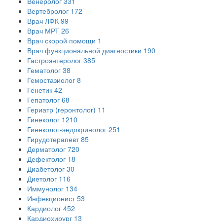
Венеролог
331
Вертебролог
172
Врач ЛФК
99
Врач МРТ
26
Врач скорой помощи
1
Врач функциональной диагностики
190
Гастроэнтеролог
385
Гематолог
38
Гемостазиолог
8
Генетик
42
Гепатолог
68
Гериатр (геронтолог)
11
Гинеколог
1210
Гинеколог-эндокринолог
251
Гирудотерапевт
85
Дерматолог
720
Дефектолог
18
Диабетолог
30
Диетолог
116
Иммунолог
134
Инфекционист
53
Кардиолог
452
Кардиохирург
13