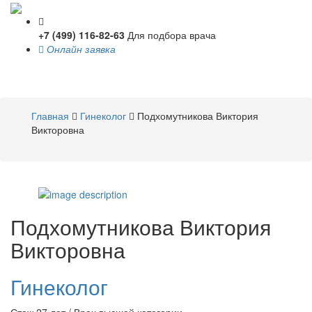
+7 (499) 116-82-63
Для подбора врача
Онлайн заявка
Toggle
navigati
Главная
Гинеколог
Подхомутникова Виктория
Викторовна
Подхомутникова
Виктория
Викторовна
Гинеколог
Стаж 27 лет / Врач высшей категории