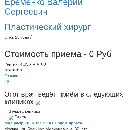
Еременко
Валерий
Сергеевич
Пластический хирург
Стаж 23 года /
Стоимость приема - 0
Руб
Рейтинг
4.95
★
★
★
★
★
★
★
★
★
★
Отзывов
49
Этот врач ведёт приём в следующих
клиниках
Адрес клиники
Район
Медцентр ОН КЛИНИК на Новом Арбате
Москва, ул. Большая Молчановка д. 32, стр. 1