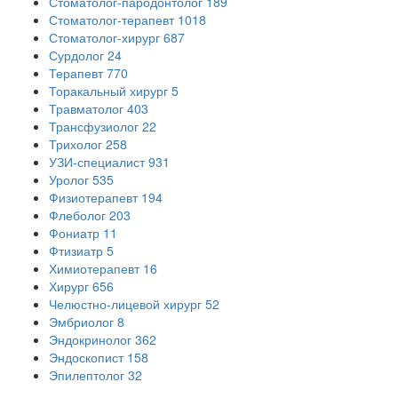
Стоматолог-пародонтолог
189
Стоматолог-терапевт
1018
Стоматолог-хирург
687
Сурдолог
24
Терапевт
770
Торакальный хирург
5
Травматолог
403
Трансфузиолог
22
Трихолог
258
УЗИ-специалист
931
Уролог
535
Физиотерапевт
194
Флеболог
203
Фониатр
11
Фтизиатр
5
Химиотерапевт
16
Хирург
656
Челюстно-лицевой хирург
52
Эмбриолог
8
Эндокринолог
362
Эндоскопист
158
Эпилептолог
32