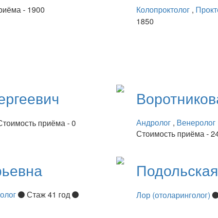
риёма - 1900
Колопроктолог
,
Прокт
1850
ергеевич
Воротнико
Андролог
,
Венеролог
Стоимость приёма - 0
Стоимость приёма - 2
рьевна
Подольска
нолог
Стаж 41 год
Лор (отоларинголог)