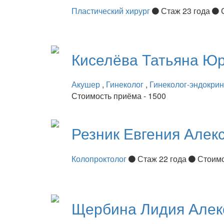
Пластический хирург
Стаж 23 года
Киселёва
Татьяна Ю
Акушер
,
Гинеколог
,
Гинеколог-эндокри
Стоимость приёма - 1500
Резник
Евгения Алек
Колопроктолог
Стаж 22 года
Стоимо
Щербина
Лидия Алек