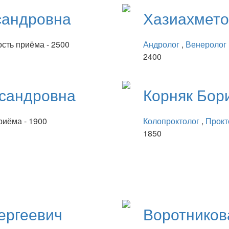
сандровна
Хазиахмет
сть приёма - 2500
Андролог
,
Венеролог
2400
сандровна
Корняк
Бор
риёма - 1900
Колопроктолог
,
Прокт
1850
ергеевич
Воротнико