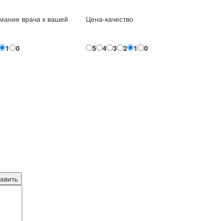
мание врача к вашей
Цена-качество
1
0
5
4
3
2
1
0