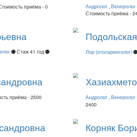
Андролог
,
Венеролог
Стоимость приёма - 0
Стоимость приёма - 2
рьевна
Подольска
нолог
Стаж 41 год
Лор (отоларинголог)
сандровна
Хазиахмет
сть приёма - 2500
Андролог
,
Венеролог
2400
сандровна
Корняк
Бор