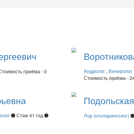
ергеевич
Воротнико
Андролог
,
Венеролог
Стоимость приёма - 0
Стоимость приёма - 2
рьевна
Подольска
нолог
Стаж 41 год
Лор (отоларинголог)