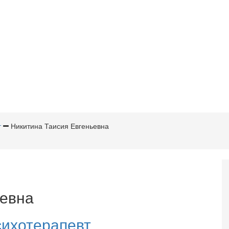
т
Никитина Таисия Евгеньевна
ьевна
ихотерапевт