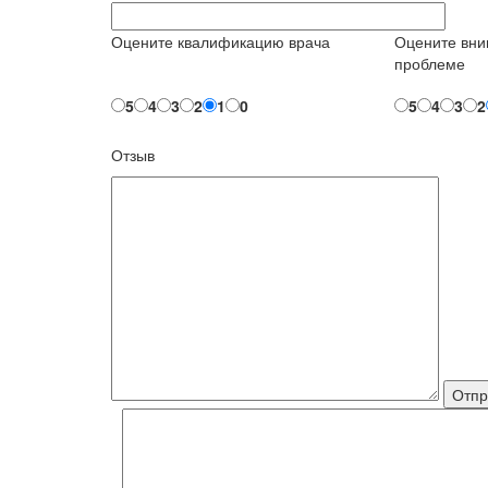
Оцените квалификацию врача
Оцените вни
проблеме
5
4
3
2
1
0
5
4
3
2
Отзыв