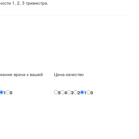
ости 1, 2, 3 триместра.
мание врача к вашей
Цена-качество
1
0
5
4
3
2
1
0