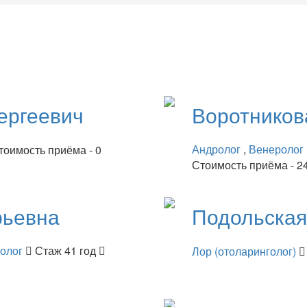
ергеевич
Воротнико
Андролог
,
Венеролог
тоимость приёма - 0
Стоимость приёма - 2
рьевна
Подольска
нолог
Стаж 41 год
Лор (отоларинголог)