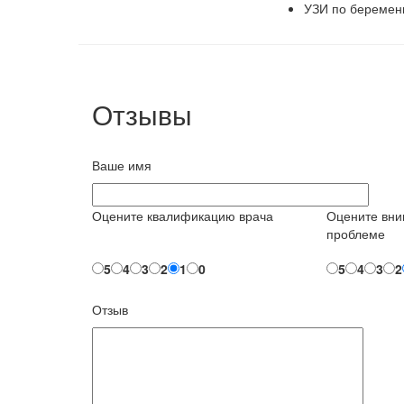
УЗИ по беременн
Отзывы
Ваше имя
Оцените квалификацию врача
Оцените вни
проблеме
5
4
3
2
1
0
5
4
3
2
Отзыв