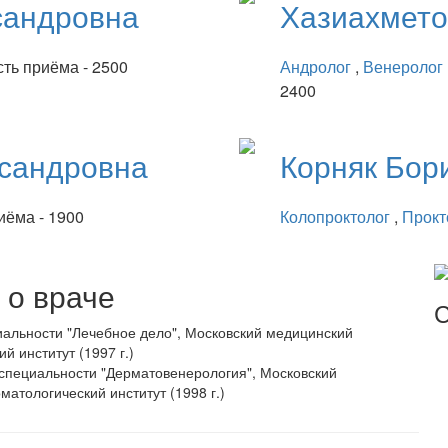
сандровна
Хазиахмет
ть приёма - 2500
Андролог
,
Венеролог
2400
сандровна
Корняк
Бор
иёма - 1900
Колопроктолог
,
Прокт
о враче
С
альности "Лечебное дело", Московский медицинский
й институт (1997 г.)
специальности "Дерматовенерология", Московский
матологический институт (1998 г.)