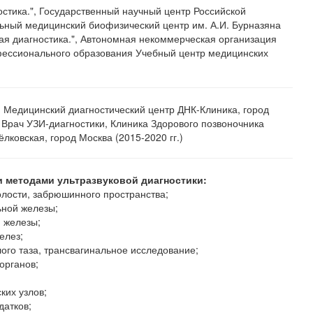
остика.", Государственный научный центр Российской
ный медицинский биофизический центр им. А.И. Бурназяна
овая диагностика.", Автономная некоммерческая организация
ессионального образования Учебный центр медицинских
, Медицинский диагностический центр ДНК-Клиника, город
) Врач УЗИ-диагностики, Клиника Здорового позвоночника
ёлковская, город Москва (2015-2020 гг.)
 методами ультразвуковой диагностики:
лости, забрюшинного пространства;
ьной железы;
 железы;
елез;
ого таза, трансвагинальное исследование;
органов;
ких узлов;
датков;