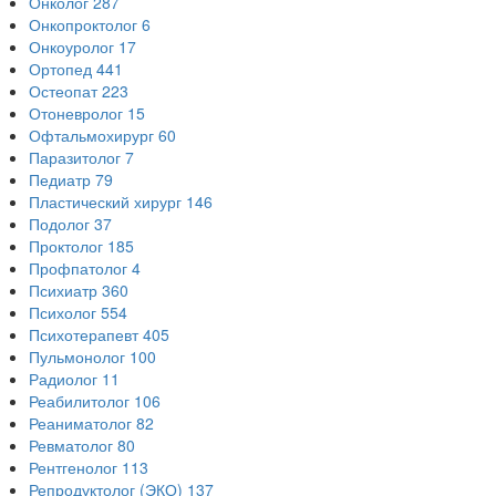
Онколог
287
Онкопроктолог
6
Онкоуролог
17
Ортопед
441
Остеопат
223
Отоневролог
15
Офтальмохирург
60
Паразитолог
7
Педиатр
79
Пластический хирург
146
Подолог
37
Проктолог
185
Профпатолог
4
Психиатр
360
Психолог
554
Психотерапевт
405
Пульмонолог
100
Радиолог
11
Реабилитолог
106
Реаниматолог
82
Ревматолог
80
Рентгенолог
113
Репродуктолог (ЭКО)
137