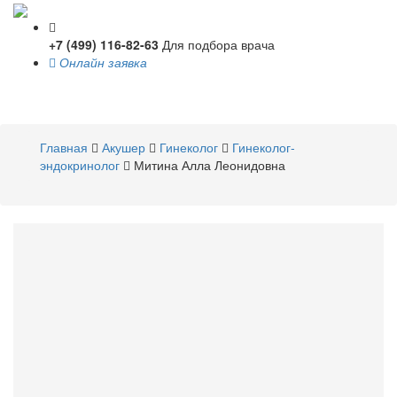
+7 (499) 116-82-63
Для подбора врача
Онлайн заявка
Toggle
navigati
Главная
Акушер
Гинеколог
Гинеколог-
эндокринолог
Митина Алла Леонидовна
Митина
Алла Леонидовна
Акушер
,
Гинеколог
,
Гинеколог-эндокринолог
Стаж 35 лет / Врач высшей категории