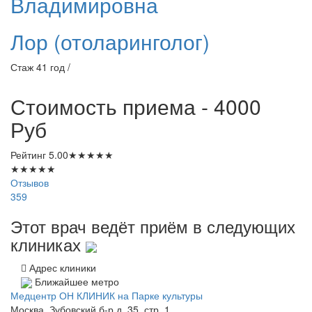
Владимировна
Лор (отоларинголог)
Стаж 41 год /
Стоимость приема - 4000
Руб
Рейтинг
5.00
★
★
★
★
★
★
★
★
★
★
Отзывов
359
Этот врач ведёт приём в следующих
клиниках
Адрес клиники
Ближайшее метро
Медцентр ОН КЛИНИК на Парке культуры
Москва, Зубовский б-р д. 35, стр. 1