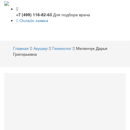
+7 (499) 116-82-63
Для подбора врача
Онлайн заявка
Toggle
navigati
Главная
Акушер
Гинеколог
Меленчук Дарья
Григорьевна
Меленчук
Дарья Григорьевна
Акушер
,
Гинеколог
Стаж 20 лет / Врач высшей категории