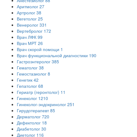
Анестезиолог
88
Аритмолог
27
Артролог
38
Вегетолог
25
Венеролог
331
Вертебролог
172
Врач ЛФК
99
Врач МРТ
26
Врач скорой помощи
1
Врач функциональной диагностики
190
Гастроэнтеролог
385
Гематолог
38
Гемостазиолог
8
Генетик
42
Гепатолог
68
Гериатр (геронтолог)
11
Гинеколог
1210
Гинеколог-эндокринолог
251
Гирудотерапевт
85
Дерматолог
720
Дефектолог
18
Диабетолог
30
Диетолог
116