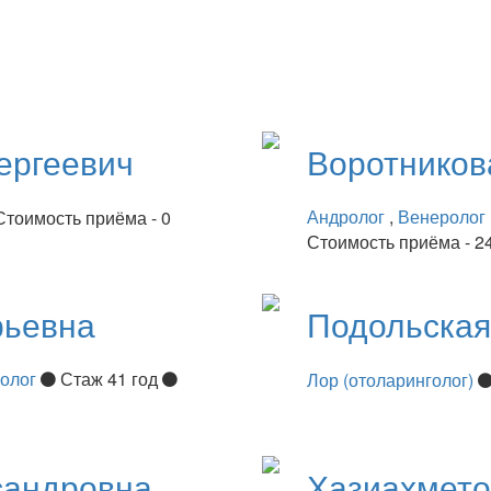
ергеевич
Воротнико
Андролог
,
Венеролог
Стоимость приёма - 0
Стоимость приёма - 2
рьевна
Подольска
нолог
Стаж 41 год
Лор (отоларинголог)
сандровна
Хазиахмет