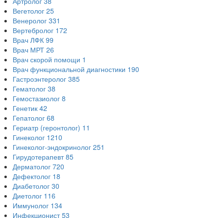
Артролог
38
Вегетолог
25
Венеролог
331
Вертебролог
172
Врач ЛФК
99
Врач МРТ
26
Врач скорой помощи
1
Врач функциональной диагностики
190
Гастроэнтеролог
385
Гематолог
38
Гемостазиолог
8
Генетик
42
Гепатолог
68
Гериатр (геронтолог)
11
Гинеколог
1210
Гинеколог-эндокринолог
251
Гирудотерапевт
85
Дерматолог
720
Дефектолог
18
Диабетолог
30
Диетолог
116
Иммунолог
134
Инфекционист
53