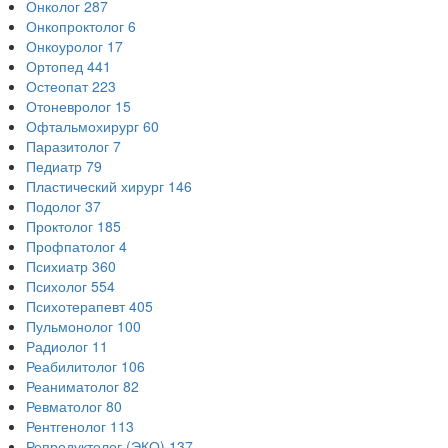
Онколог
287
Онкопроктолог
6
Онкоуролог
17
Ортопед
441
Остеопат
223
Отоневролог
15
Офтальмохирург
60
Паразитолог
7
Педиатр
79
Пластический хирург
146
Подолог
37
Проктолог
185
Профпатолог
4
Психиатр
360
Психолог
554
Психотерапевт
405
Пульмонолог
100
Радиолог
11
Реабилитолог
106
Реаниматолог
82
Ревматолог
80
Рентгенолог
113
Репродуктолог (ЭКО)
137