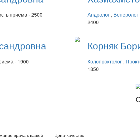
сть приёма - 2500
Андролог
,
Венеролог
2400
сандровна
Корняк
Бор
риёма - 1900
Колопроктолог
,
Прокт
1850
С
мание врача к вашей
Цена-качество