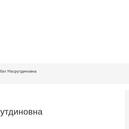
бат Насрутдиновна
рутдиновна