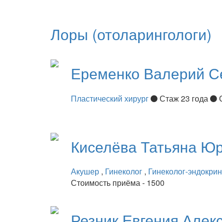
Лоры (отоларингологи)
Еременко
Валерий С
Пластический хирург
Стаж 23 года
Киселёва
Татьяна Ю
Акушер
,
Гинеколог
,
Гинеколог-эндокри
Стоимость приёма - 1500
Резник
Евгения Алек