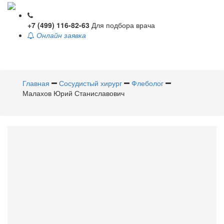
+7 (499) 116-82-63
Для подбора врача
Онлайн заявка
Toggle
navigati
Главная
Сосудистый хирург
Флеболог
Малахов Юрий Станиславович
Малахов
Юрий
Станиславович
Сосудистый хирург
,
Флеболог