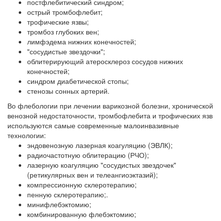
постфлебитический синдром;
острый тромбофлебит;
трофические язвы;
тромбоз глубоких вен;
лимфэдема нижних конечностей;
"сосудистые звездочки";
облитерирующий атеросклероз сосудов нижних
конечностей;
синдром диабетической стопы;
стенозы сонных артерий.
Во флебологии при лечении варикозной болезни, хронической
венозной недостаточности, тромбофлебита и трофических язв
используются самые современные малоинвазивные
технологии:
эндовенозную лазерная коагуляцию (ЭВЛК);
радиочастотную облитерацию (РЧО);
лазерную коагуляцию "сосудистых звездочек"
(ретикулярных вен и телеангиоэктазий);
компрессионную склеротерапию;
пенную склеротерапию;.
минифлебэктомию;
комбинированную флебэктомию;