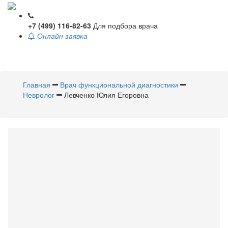
+7 (499) 116-82-63
Для подбора врача
Онлайн заявка
Toggle
navigati
Главная
Врач функциональной диагностики
Невролог
Левченко Юлия Егоровна
Левченко
Юлия Егоровна
Врач функциональной
диагностики
,
Невролог
Стаж 12 лет / Врач второй категории