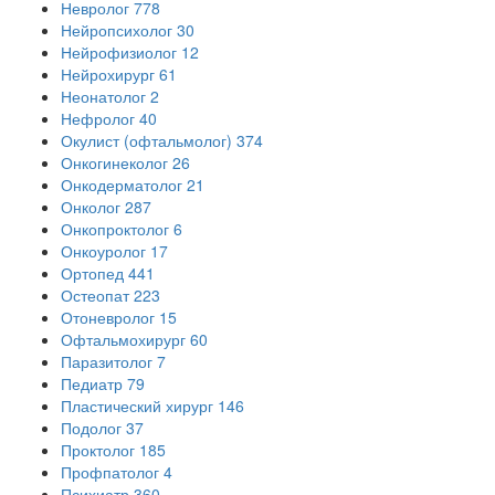
Невролог
778
Нейропсихолог
30
Нейрофизиолог
12
Нейрохирург
61
Неонатолог
2
Нефролог
40
Окулист (офтальмолог)
374
Онкогинеколог
26
Онкодерматолог
21
Онколог
287
Онкопроктолог
6
Онкоуролог
17
Ортопед
441
Остеопат
223
Отоневролог
15
Офтальмохирург
60
Паразитолог
7
Педиатр
79
Пластический хирург
146
Подолог
37
Проктолог
185
Профпатолог
4
Психиатр
360