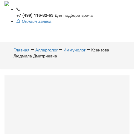
+7 (499) 116-82-63
Для подбора врача
Онлайн заявка
Toggle
navigati
Главная
Аллерголог
Иммунолог
Ксензова
Людмила Дмитриевна
Ксензова
Людмила
Дмитриевна
Аллерголог
,
Иммунолог
Стаж 28 лет / Врач высшей категории