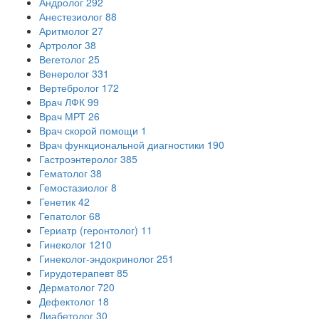
Андролог
292
Анестезиолог
88
Аритмолог
27
Артролог
38
Вегетолог
25
Венеролог
331
Вертебролог
172
Врач ЛФК
99
Врач МРТ
26
Врач скорой помощи
1
Врач функциональной диагностики
190
Гастроэнтеролог
385
Гематолог
38
Гемостазиолог
8
Генетик
42
Гепатолог
68
Гериатр (геронтолог)
11
Гинеколог
1210
Гинеколог-эндокринолог
251
Гирудотерапевт
85
Дерматолог
720
Дефектолог
18
Диабетолог
30