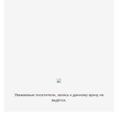
рекомендаций, разработан способ профилактики
вертикальной передачи вирусов гепатитов В и С у беременных
(патент на изобретение РФ).
Бесплатно подберем врача, клинику или диагностический
центр.
Звоните
+7 (499) 116-82-63
Уважаемые посетители, запись к данному врачу не
ведётся.
Уважаемые посетители, запись к данному врачу не
ведётся.