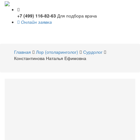
+7 (499) 116-82-63
Для подбора врача
Онлайн заявка
Toggle
navigati
Главная
Лор (отоларинголог)
Сурдолог
Константинова Наталья Ефимовна
Константинова
Наталья
Ефимовна
Лор (отоларинголог)
,
Сурдолог