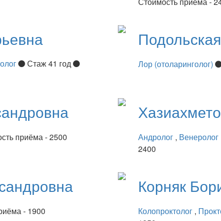
Стоимость приёма - 2
рьевна
Подольска
нолог
Стаж 41 год
Лор (отоларинголог)
сандровна
Хазиахмет
сть приёма - 2500
Андролог
,
Венеролог
2400
сандровна
Корняк
Бор
риёма - 1900
Колопроктолог
,
Прокт