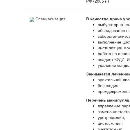
РФ (2005 г.)
Специализация
В качестве врача ур
амбулаторно-по
обследования п
заборы анализов
выполнение цис
инстилляции моч
работа на аппар
владеет КУДИ, И
удаление конди
Занимается лечение
эректильной дис
бесплодия;
преждевременно
Перечень манипуляц
вправление пар
замена цистост
уретроскопия;
цистоскопия;
меатотомия;