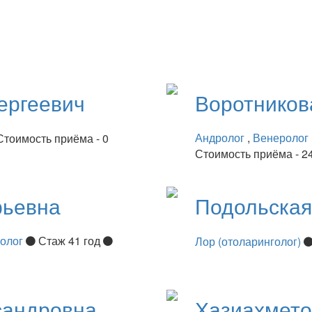
ергеевич
Воротнико
Андролог
,
Венеролог
Стоимость приёма - 0
Стоимость приёма - 2
рьевна
Подольска
нолог
Стаж 41 год
Лор (отоларинголог)
сандровна
Хазиахмет