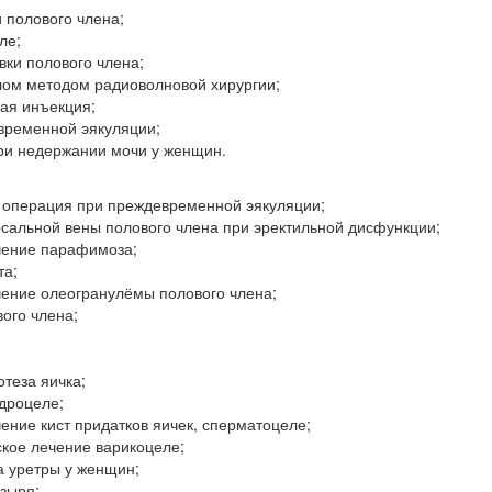
и полового члена;
ле;
вки полового члена;
лом методом радиоволновой хирургии;
ая инъекция;
временной эякуляции;
ри недержании мочи у женщин.
операция при преждевременной эякуляции;
сальной вены полового члена при эректильной дисфункции;
чение парафимоза;
та;
чение олеогранулёмы полового члена;
ого члена;
теза яичка;
дроцеле;
ение кист придатков яичек, сперматоцеле;
кое лечение варикоцеле;
а уретры у женщин;
зыря;