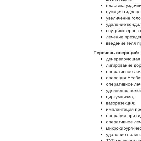
пластика уздечк
пункция гидроце
увеличение голо
удаление конди
внутрикавернозн
лечение прежде
введение геля п
Перечень операций:
денервирующая 
лигирование дор
оперативное ле
операция Несби
оперативное ле
удлинение полов
циркумцизио;
вазорезекция;
имплантация про
операция при ги
оперативное леч
микрохирургичес
удаление полип
ТУР мочевого пу