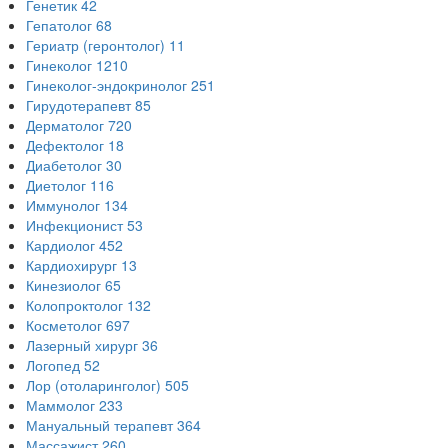
Генетик
42
Гепатолог
68
Гериатр (геронтолог)
11
Гинеколог
1210
Гинеколог-эндокринолог
251
Гирудотерапевт
85
Дерматолог
720
Дефектолог
18
Диабетолог
30
Диетолог
116
Иммунолог
134
Инфекционист
53
Кардиолог
452
Кардиохирург
13
Кинезиолог
65
Колопроктолог
132
Косметолог
697
Лазерный хирург
36
Логопед
52
Лор (отоларинголог)
505
Маммолог
233
Мануальный терапевт
364
Массажист
260