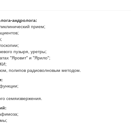
олога-андролога:
ликлинический прием;
ациентов;
;
тоскопии;
евого пузыря, уретры;
атах "Яровит" и "Ярило";
КИ;
лом, полипов радиоволновым методом.
м:
функции;
го семяизвержения.
ий:
афимоза;
омы;