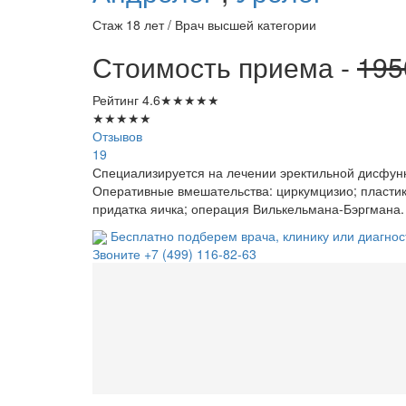
Стаж 18 лет / Врач высшей категории
Стоимость приема -
19
Рейтинг
4.6
★
★
★
★
★
★
★
★
★
★
Отзывов
19
Специализируется на лечении эректильной дисфун
Оперативные вмешательства: циркумцизио; пластик
придатка яичка; операция Вилькельмана-Бэргмана.
Бесплатно подберем врача, клинику или диагнос
Звоните
+7 (499) 116-82-63