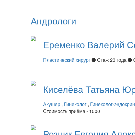
Андрологи
Еременко
Валерий С
Пластический хирург
Стаж 23 года
Киселёва
Татьяна Ю
Акушер
,
Гинеколог
,
Гинеколог-эндокри
Стоимость приёма - 1500
Резник
Евгения Алек