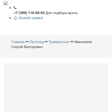
+7 (499) 116-82-63
Для подбора врача
Онлайн заявка
Toggle
navigati
Главная
Ортопед
Травматолог
Иванников
Сергей Викторович
Иванников
Сергей
Викторович
Ортопед
,
Травматолог
Стаж 37 лет / Врач высшей категории