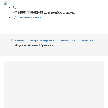
+7 (499) 116-82-63
Для подбора врача
Онлайн заявка
Toggle
navigati
Главная
Гастроэнтеролог
Гепатолог
Терапевт
Ищенко Алина Юрьевна
Ищенко
Алина Юрьевна
Гастроэнтеролог
,
Гепатолог
,
Терапевт
Стаж 8 лет / Врач высшей категории