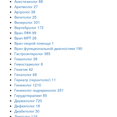
Анестезиолог
88
Аритмолог
27
Артролог
38
Вегетолог
25
Венеролог
331
Вертебролог
172
Врач ЛФК
99
Врач МРТ
26
Врач скорой помощи
1
Врач функциональной диагностики
190
Гастроэнтеролог
385
Гематолог
38
Гемостазиолог
8
Генетик
42
Гепатолог
68
Гериатр (геронтолог)
11
Гинеколог
1210
Гинеколог-эндокринолог
251
Гирудотерапевт
85
Дерматолог
720
Дефектолог
18
Диабетолог
30
Диетолог
116