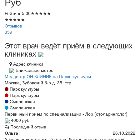
Руб
Рейтинг
5.00
★
★
★
★
★
★
★
★
★
★
Отзывов
359
Этот врач ведёт приём в следующих
клиниках
Адрес клиники
Ближайшее метро
Медцентр ОН КЛИНИК на Парке культуры
Москва, Зубовский б-р д. 35, стр. 1
Парк культуры
Парк культуры
Смоленская
Смоленская
Первичный прием по специализации - Лор (отоларинголог)
4000 руб.
Последний отзыв
Ольга
26.10.2022
У меня положительный отзыв. Доктор провела грамотный