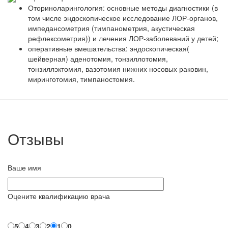
Оториноларингология: основные методы диагностики (в
том числе эндоскопическое исследование ЛОР-органов,
импедансометрия (тимпанометрия, акустическая
рефлексометрия)) и лечения ЛОР-заболеваний у детей;
оперативные вмешательства: эндоскопическая(
шейверная) аденотомия, тонзиллотомия,
тонзиллэктомия, вазотомия нижних носовых раковин,
миринготомия, тимпаностомия.
Отзывы
Ваше имя
Оцените квалификацию врача
5
4
3
2
1
0