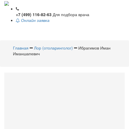
+7 (499) 116-82-63
Для подбора врача
Онлайн заявка
Toggle
navigati
Главная
Лор (отоларинголог)
Ибрагимов Иман
Иманшапевич
Ибрагимов
Иман
Иманшапевич
Лор (отоларинголог)
Стаж 7 лет /