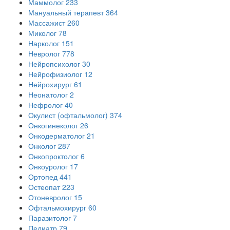
Маммолог
233
Мануальный терапевт
364
Массажист
260
Миколог
78
Нарколог
151
Невролог
778
Нейропсихолог
30
Нейрофизиолог
12
Нейрохирург
61
Неонатолог
2
Нефролог
40
Окулист (офтальмолог)
374
Онкогинеколог
26
Онкодерматолог
21
Онколог
287
Онкопроктолог
6
Онкоуролог
17
Ортопед
441
Остеопат
223
Отоневролог
15
Офтальмохирург
60
Паразитолог
7
Педиатр
79