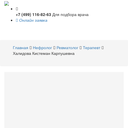
+7 (499) 116-82-63
Для подбора врача
Онлайн заявка
Toggle
navigati
Главная
Нефролог
Ревматолог
Терапевт
Халидова Кистеман Карпушевна
Халидова
Кистеман
Карпушевна
Нефролог
,
Ревматолог
,
Терапевт